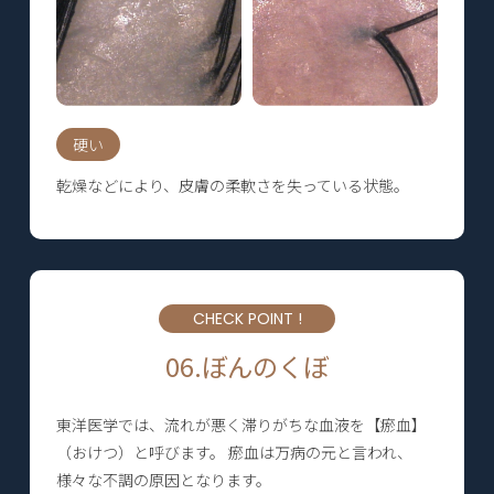
硬い
乾燥などにより、皮膚の柔軟さを失っている状態。
CHECK POINT !
06.ぼんのくぼ
東洋医学では、流れが悪く滞りがちな血液を【瘀血】
（おけつ）と呼びます。 瘀血は万病の元と言われ、
様々な不調の原因となります。