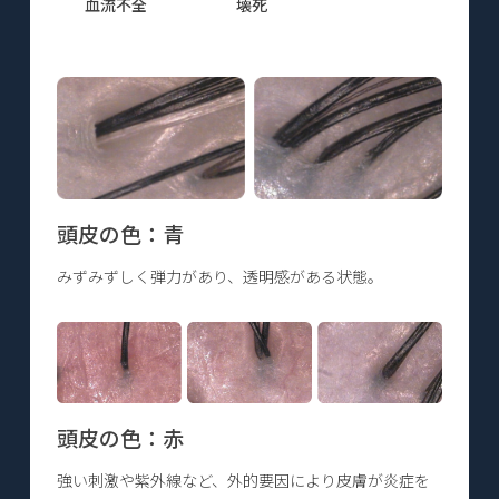
血流不全
壊死
頭皮の色：青
みずみずしく弾力があり、透明感がある状態。
頭皮の色：赤
強い刺激や紫外線など、外的要因により皮膚が炎症を