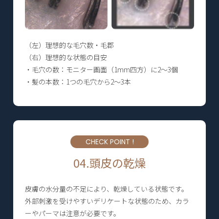
（左）理想的な毛穴数・毛郡
（右）理想的な状態の目安
・毛穴の数：モニター画面（1mm四方）に2～3個
・髪の本数：1つの毛穴から2～3本
CHECK POINT !
04.頭皮の乾燥
皮膚の水分量の不足により、乾燥している状態です。
外部刺激を受けやすいデリケートな状態のため、カラ
ーやパーマは注意が必要です。