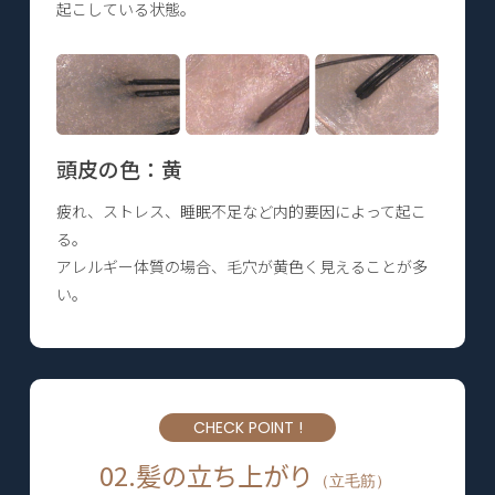
起こしている状態。
頭皮の色：黄
疲れ、ストレス、睡眠不足など内的要因によって起こ
る。
アレルギー体質の場合、毛穴が黄色く見えることが多
い。
CHECK POINT !
02.髪の立ち上がり
（立毛筋）